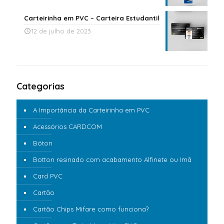
Carteirinha em PVC – Carteira Estudantil
12 de julho de 2023
Categorias
A Importância da Carteirinha em PVC
Acessórios CARDCOM
Bóton
Botton resinado com acabamento Alfinete ou Imã
Card PVC
Cartão
Cartão Chips Mifare como funciona?