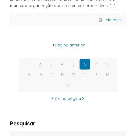
manter a organização dos ambientes corporativos.
[…]
Leia mais
Página anterior
1
2
3
4
5
6
7
8
9
10
11
12
13
14
15
16
17
Próxima página
Pesquisar