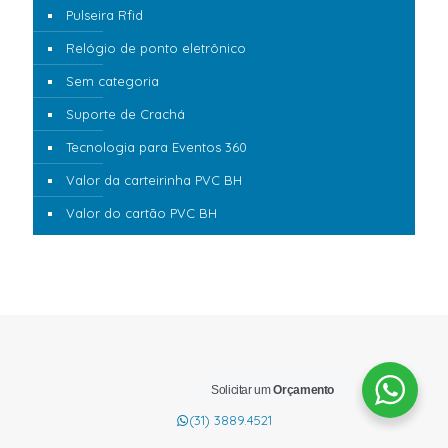
Pulseira Rfid
Relógio de ponto eletrônico
Sem categoria
Suporte de Crachá
Tecnologia para Eventos 360
Valor da carteirinha PVC BH
Valor do cartão PVC BH
Solicitar um
Orçamento
(31) 3889.4521